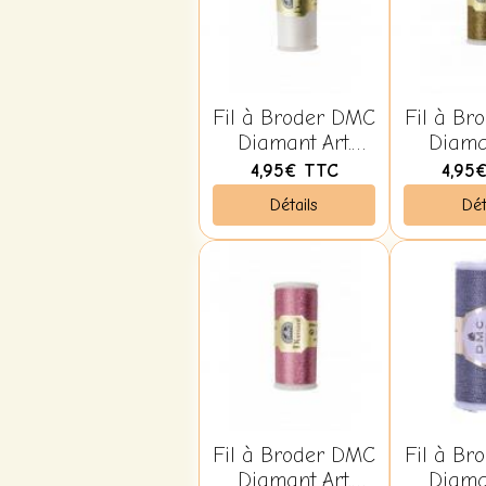
Fil à Broder DMC
Fil à Br
Diamant Art.
Diamant 
380B D5200
380B D1
4,95€
TTC
4,95
Blanc Irisé
No
Détails
Dét
Fil à Broder DMC
Fil à Br
Diamant Art.
Diaman