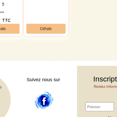
air
/ 5
vis
€
TTC
ails
Détails
Inscrip
Suivez nous sur
Restez Inform