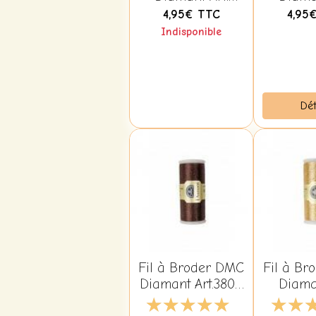
380B D316 Rose
380B D3
4,95€
TTC
4,95
Anthr
Indisponible
Dét
Fil à Broder DMC
Fil à Br
Diamant Art.380B
Diaman
D898 Chocolat
380B D