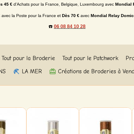
s 45 €
d'Achats p
our la France, Belgique, Luxembourg
avec
Mondial 
€
avec la Poste pour la France et
Dès
70 €
avec
Mondial Relay Domic
☎️
06 08 84 10 28
Tout pour la Broderie
Tout pour le Patchwork
Pro
NS
LA MER
Créations de Broderies à Ven