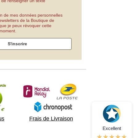
 de renseigner un texte
tion de mes données personnelles
ewsletters de la Boutique de
 que je peux révoquer cette
t moment.
S'inscrire
us
Frais de Livraison
Excellent