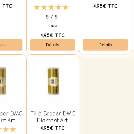
17 Gris
380B D321 Rouge
380B D415 Argent
€
TTC
4,95€
TTC
acite
Noël
5 / 5
1 avis
4,95€
TTC
ails
Détails
Détails
oder DMC
Fil à Broder DMC
t Art.
Diamant Art.
3821 Or
380B D3852 Or
4,95€
TTC