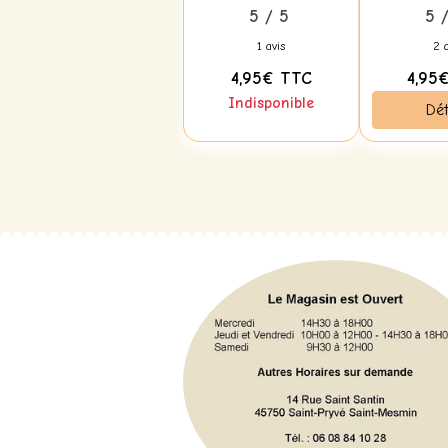
Cl
5 / 5
5 
1 avis
2 a
4,95€
TTC
4,95
Indisponible
Dét