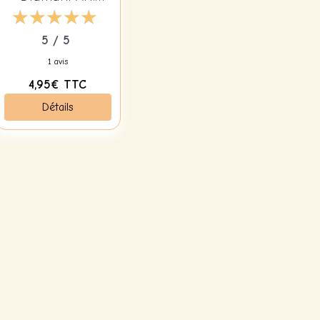
380B D699 Vert
5 / 5
1 avis
4,95€
TTC
Détails