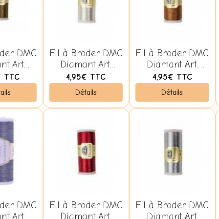
oder DMC
Fil à Broder DMC
Fil à Broder DMC
Art.
Diamant Art.
Diamant Art.
40 Or et
380B D168 Argent
380B D301 Cuivre
€
TTC
4,95€
TTC
4,95€
TTC
ir
Clair
ails
Détails
Détails
oder DMC
Fil à Broder DMC
Fil à Broder DMC
t Art.
Diamant Art.
Diamant Art.