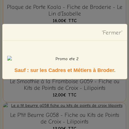
Plaque de Porte Koala - Fiche de Broderie - Le
Lin d'Isabelle
16,00€
TTC
'Fermer'
Les Nouveautés De
Lilipoints
Sauf : sur les Cadres et Métiers à Broder.
Nouveau
Le Smoothie à la Framboise G059 - Fiche ou
Kits de Points de Croix - Lilipoints
12,00€
TTC
Le P'tit Beurre G058 - Fiche ou Kits de Points
de Croix - Lilipoints
12,00€
TTC