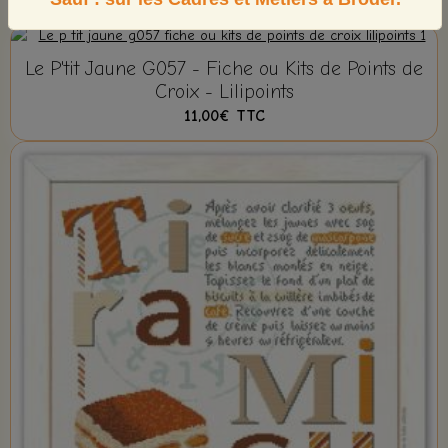
Le P'tit Jaune G057 - Fiche ou Kits de Points de
Croix - Lilipoints
11,00€
TTC