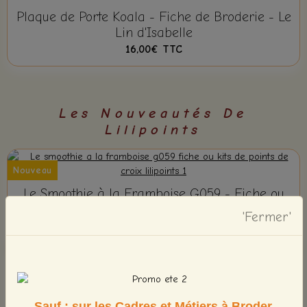
Plaque de Porte Koala - Fiche de Broderie - Le
Lin d'Isabelle
16,00€
TTC
Les Nouveautés De
Lilipoints
Nouveau
Le Smoothie à la Framboise G059 - Fiche ou
Kits de Points de Croix - Lilipoints
'Fermer'
12,00€
TTC
Le P'tit Beurre G058 - Fiche ou Kits de Points
de Croix - Lilipoints
Sauf : sur les Cadres et Métiers à Broder.
12,00€
TTC