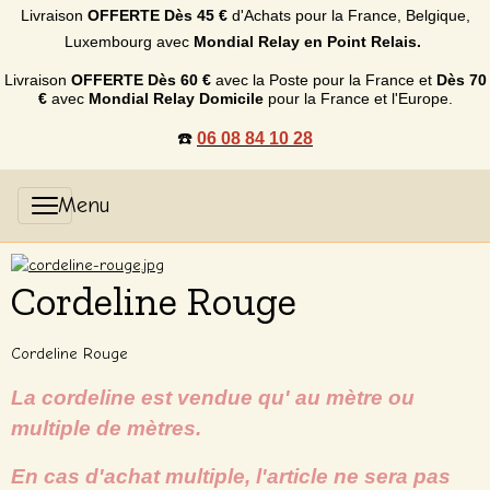
Livraison
OFFERTE
Dès 45 €
d'Achats p
our la France, Belgique,
Luxembourg
avec
Mondial Relay en Point Relais.
Livraison
OFFERTE
Dès 60 €
avec la Poste pour la France et
Dès
70
€
avec
Mondial Relay Domicile
pour la France et l'Europe.
☎️
06 08 84 10 28
Cordeline Rouge
Cordeline Rouge
La cordeline est vendue qu' au mètre ou
multiple de mètres.
En cas d'achat multiple, l'article ne sera pas