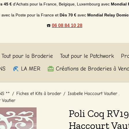
s 45 €
d'Achats p
our la France, Belgique, Luxembourg
avec
Mondial 
€
avec la Poste pour la France et
Dès
70 €
avec
Mondial Relay Domic
☎️
06 08 84 10 28
Tout pour la Broderie
Tout pour le Patchwork
Pro
NS
LA MER
Créations de Broderies à Ven
NS **
Fiches et Kits à broder
Isabelle Haccourt Vautier .
 Vautier
Poli Coq RV19
Haccourt Vau