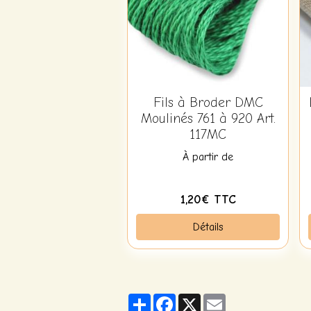
Fils à Broder DMC
Moulinés 761 à 920 Art.
117MC
À partir de
1,20€ TTC
Détails
Partager
Facebook
X
Email