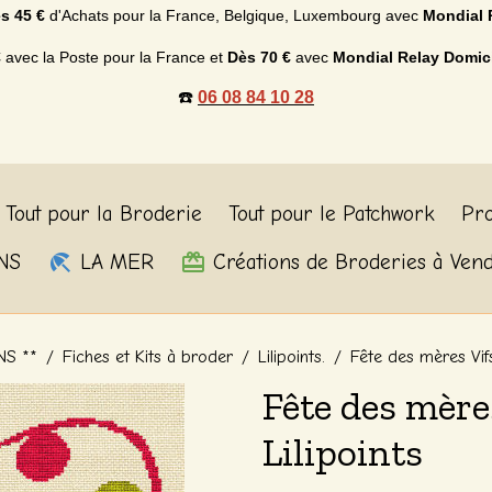
s 45 €
d'Achats p
our la France, Belgique, Luxembourg
avec
Mondial 
€
avec la Poste pour la France et
Dès
70 €
avec
Mondial Relay Domic
☎️
06 08 84 10 28
Tout pour la Broderie
Tout pour le Patchwork
Pro
NS
LA MER
Créations de Broderies à Ven
NS **
Fiches et Kits à broder
Lilipoints.
Fête des mères Vifs
Fête des mère
Lilipoints