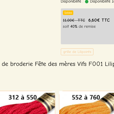
Disponibilité :
Disponibilité
Soldes
6,60€ TTC
11,00€ TTC
soit
40%
de remise
grille de Lilipoints
 de broderie Fête des mères Vifs F001 Lili