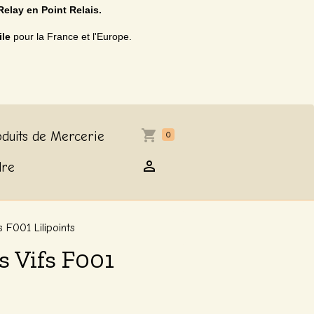
Relay en Point Relais.
ile
pour la France et l'Europe.
duits de Mercerie
0
dre
 F001 Lilipoints
s Vifs F001