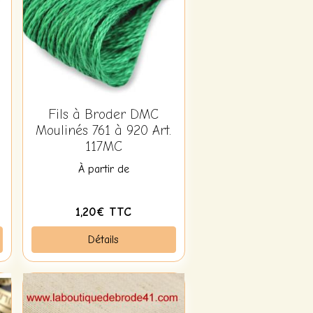
Fils à Broder DMC
Moulinés 761 à 920 Art.
117MC
À partir de
1,20€ TTC
Détails