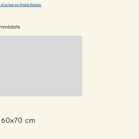
 d’achat en Point Relais
 Immédiate
r 60x70 cm