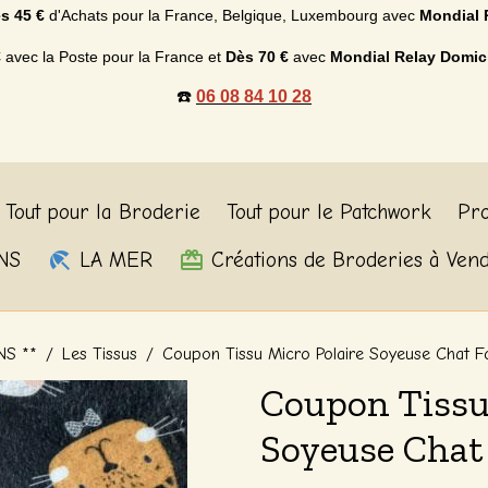
s 45 €
d'Achats p
our la France, Belgique, Luxembourg
avec
Mondial 
€
avec la Poste pour la France et
Dès
70 €
avec
Mondial Relay Domic
☎️
06 08 84 10 28
Tout pour la Broderie
Tout pour le Patchwork
Pro
NS
LA MER
Créations de Broderies à Ven
NS **
Les Tissus
Coupon Tissu Micro Polaire Soyeuse Chat 
Coupon Tissu
Soyeuse Chat