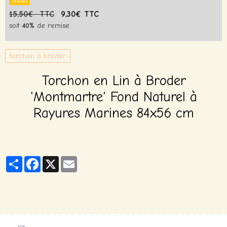
Soldes
15,50€ TTC
9,30€ TTC
soit
40%
de remise
torchon à broder
Torchon en Lin à Broder
'Montmartre' Fond Naturel à
Rayures Marines 84x56 cm
Partager
Facebook
X
Email