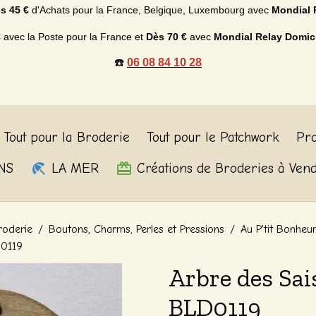
s 45 €
d'Achats p
our la France, Belgique, Luxembourg
avec
Mondial 
€
avec la Poste pour la France et
Dès
70 €
avec
Mondial Relay Domic
☎️
06 08 84 10 28
Tout pour la Broderie
Tout pour le Patchwork
Pro
NS
LA MER
Créations de Broderies à Ven
roderie
Boutons, Charms, Perles et Pressions
Au P'tit Bonheu
D0119
Arbre des Sai
BLD0119