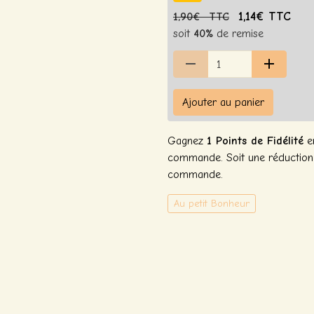
1,14€ TTC
1,90€ TTC
soit
40%
de remise
Ajouter au panier
Gagnez
1 Points de Fidélité
en
commande. Soit une réductio
commande.
Au petit Bonheur