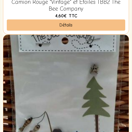
Camion Rouge "Vintage" et Etoiles TBB2 The
Bee Company
4,60€
TTC
Détails