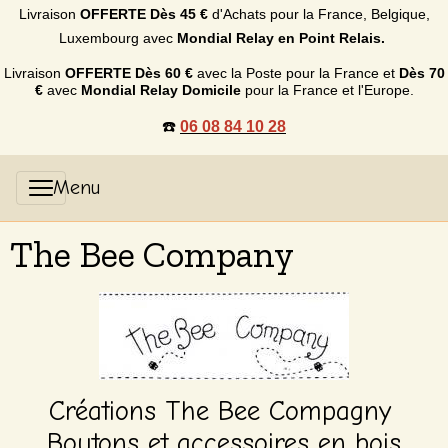
Livraison
OFFERTE
Dès 45 €
d'Achats p
our la France, Belgique,
Luxembourg
avec
Mondial Relay en Point Relais.
Livraison
OFFERTE
Dès 60 €
avec la Poste pour la France et
Dès
70
€
avec
Mondial Relay Domicile
pour la France et l'Europe.
☎️
06 08 84 10 28
The Bee Company
Créations The Bee Compagny
Boutons et accessoires en bois