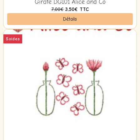
Girafe DGI01 Alice and Co
7,00€
3,50€
TTC
Détails
Soldes