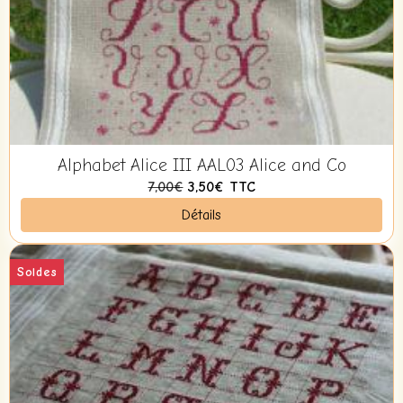
Alphabet Alice III AAL03 Alice and Co
7,00€
3,50€
TTC
Détails
Soldes