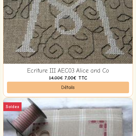
Ecriture III AEC03 Alice and Co
14,00€
7,00€
TTC
Détails
Soldes