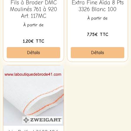
Fils à Broder DMC
Extra Fine Aïda 8 Pts
Moulinés 761 à 920
3326 Blanc 100
Art. 117MC
À partir de
À partir de
7,75€ TTC
1,20€ TTC
Détails
Détails