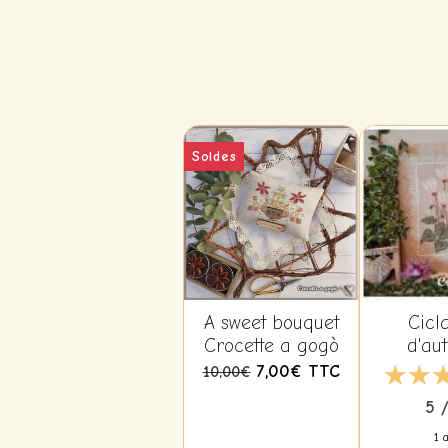
Soldes
A sweet bouquet
Cicl
Crocette a gogò
d'au
Crocett
7,00€
TTC
10,00€
5 
1 a