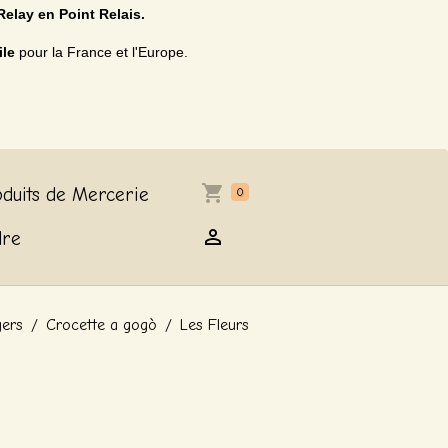
Relay en Point Relais.
ile
pour la France et l'Europe.
duits de Mercerie
0
dre
gers
Crocette a gogò
Les Fleurs