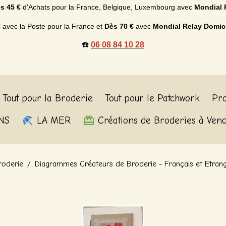
s 45 €
d'Achats p
our la France, Belgique, Luxembourg
avec
Mondial 
€
avec la Poste pour la France et
Dès
70 €
avec
Mondial Relay Domic
☎️
06 08 84 10 28
Tout pour la Broderie
Tout pour le Patchwork
Pro
NS
LA MER
Créations de Broderies à Ven
roderie
Diagrammes Créateurs de Broderie - Français et Etran