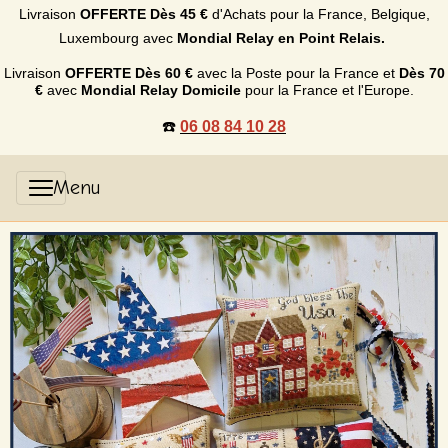
Livraison
OFFERTE
Dès 45 €
d'Achats p
our la France, Belgique,
Luxembourg
avec
Mondial Relay en Point Relais.
Livraison
OFFERTE
Dès 60 €
avec la Poste pour la France et
Dès
70
€
avec
Mondial Relay Domicile
pour la France et l'Europe.
☎️
06 08 84 10 28