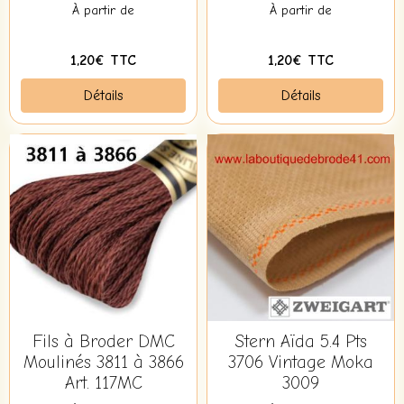
À partir de
À partir de
1,20€ TTC
1,20€ TTC
Détails
Détails
Fils à Broder DMC
Stern Aïda 5.4 Pts
Moulinés 3811 à 3866
3706 Vintage Moka
Art. 117MC
3009