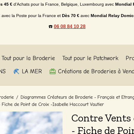
s 45 €
d'Achats p
our la France, Belgique, Luxembourg
avec
Mondial 
€
avec la Poste pour la France et
Dès
70 €
avec
Mondial Relay Domic
☎️
06 08 84 10 28
Tout pour la Broderie
Tout pour le Patchwork
Pro
NS
LA MER
Créations de Broderies à Ven
roderie
Diagrammes Créateurs de Broderie - Français et Etran
 Fiche de Point de Croix -Isabelle Haccourt Vautier
Contre Vents 
- Fiche de Poi