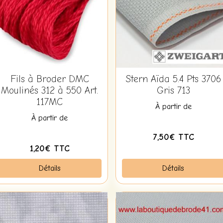
Fils à Broder DMC
Stern Aïda 5.4 Pts 3706
Moulinés 312 à 550 Art.
Gris 713
117MC
À partir de
À partir de
7,50€ TTC
1,20€ TTC
Détails
Détails