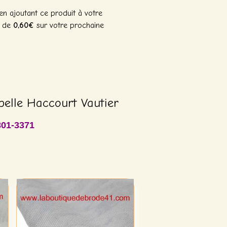
n ajoutant ce produit à votre
n de
0,60€
sur votre prochaine
belle Haccourt Vautier
801-3371