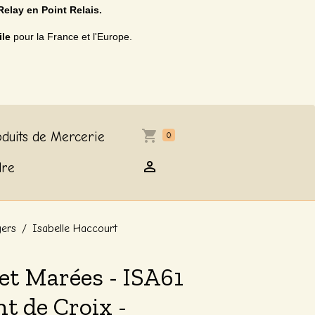
Relay en Point Relais.
ile
pour la France et l'Europe.
duits de Mercerie
0
dre
gers
Isabelle Haccourt
et Marées - ISA61
nt de Croix -