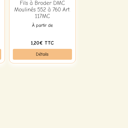
Fils à Broder DMC
Moulinés 552 à 760 Art.
117MC
À partir de
1,20€ TTC
Détails