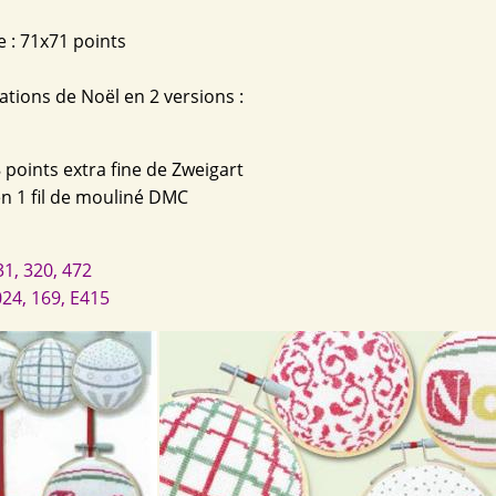
 : 71x71 points
ations de Noël en 2 versions :
8 points extra fine de Zweigart
en 1 fil de mouliné DMC
31, 320, 472
3024, 169, E415