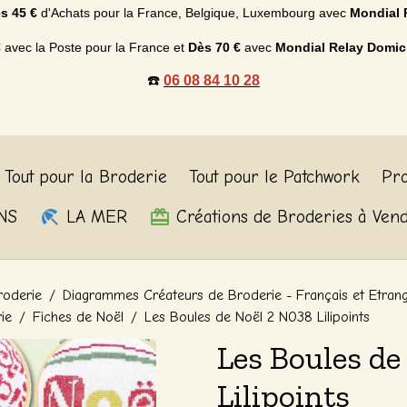
s 45 €
d'Achats p
our la France, Belgique, Luxembourg
avec
Mondial 
€
avec la Poste pour la France et
Dès
70 €
avec
Mondial Relay Domic
☎️
06 08 84 10 28
Tout pour la Broderie
Tout pour le Patchwork
Pro
NS
LA MER
Créations de Broderies à Ven
roderie
Diagrammes Créateurs de Broderie - Français et Etran
rie
Fiches de Noël
Les Boules de Noël 2 N038 Lilipoints
Les Boules de
Lilipoints