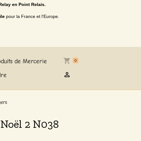
Relay en Point Relais.
ile
pour la France et l'Europe.
duits de Mercerie
0
dre
gers
 Noël 2 N038