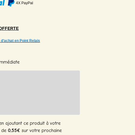
4X PayPal
OFFERTE
 d’achat en Point Relais
 Immédiate
n ajoutant ce produit à votre
n de
0,55€
sur votre prochaine