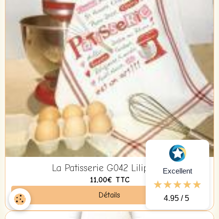
La Patisserie G042 Lilipoints
Excellent
11,00€
TTC
Détails
4.95 / 5