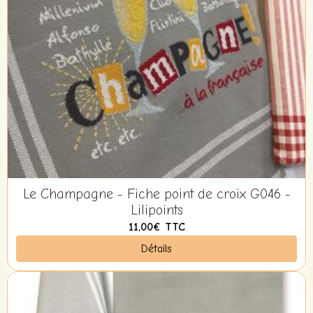
Le Champagne - Fiche point de croix G046 -
Lilipoints
11,00€
TTC
Détails