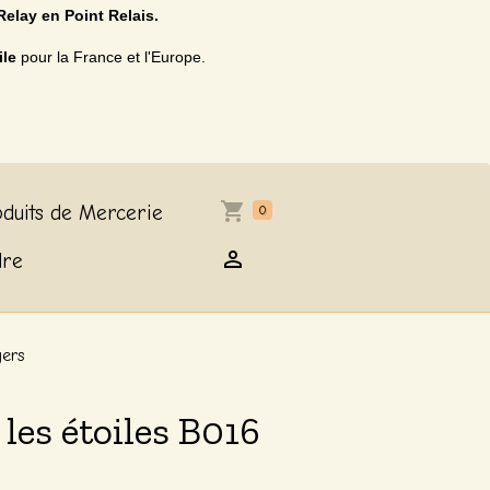
Relay en Point Relais.
ile
pour la France et l'Europe.
duits de Mercerie
0
dre
gers
les étoiles B016