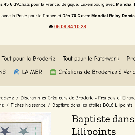
s 45 €
d'Achats p
our la France, Belgique, Luxembourg
avec
Mondial 
€
avec la Poste pour la France et
Dès
70 €
avec
Mondial Relay Domic
☎️
06 08 84 10 28
Tout pour la Broderie
Tout pour le Patchwork
Pro
NS
LA MER
Créations de Broderies à Ven
roderie
Diagrammes Créateurs de Broderie - Français et Etran
rie
Fiches Naissance
Baptiste dans les étoiles B016 Lilipoints
Baptiste dans 
Lilipoints