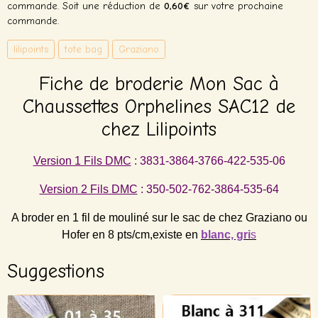
commande. Soit une réduction de
0,60€
sur votre prochaine
commande.
lilipoints
tote bag
Graziano
Fiche de broderie Mon Sac à
Chaussettes Orphelines SAC12 de
chez Lilipoints
Version 1 Fils DMC
: 3831-3864-3766-422-535-06
Version 2 Fils DMC
: 350-502-762-3864-535-64
A broder
en 1 fil de mouliné sur le sac de chez Graziano ou
Hofer en 8 pts/cm,existe en
blanc, gri
s
Suggestions