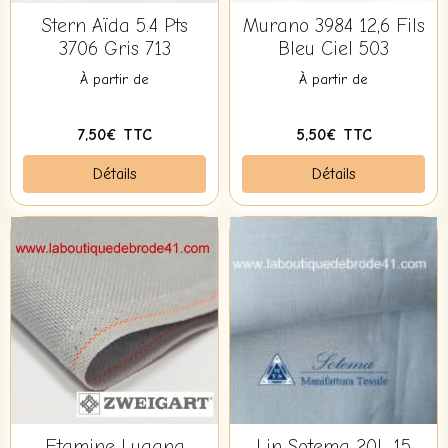
Stern Aïda 5.4 Pts
Murano 3984 12,6 Fils
3706 Gris 713
Bleu Ciel 503
À partir de
À partir de
7,50€ TTC
5,50€ TTC
Détails
Détails
Etamine Lugana
Lin Sotema 20L 15