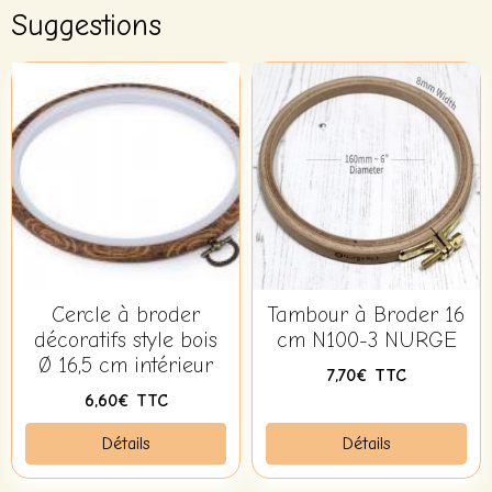
Suggestions
Cercle à broder
Tambour à Broder 16
décoratifs style bois
cm N100-3 NURGE
Ø 16,5 cm intérieur
7,70€ TTC
6,60€ TTC
Détails
Détails