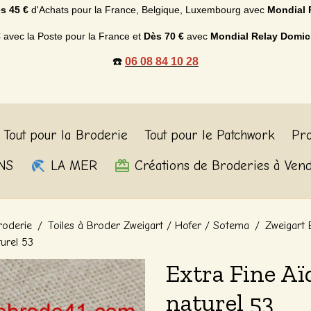
s 45 €
d'Achats p
our la France, Belgique, Luxembourg
avec
Mondial 
€
avec la Poste pour la France et
Dès
70 €
avec
Mondial Relay Domic
☎️
06 08 84 10 28
Tout pour la Broderie
Tout pour le Patchwork
Pro
NS
LA MER
Créations de Broderies à Ven
roderie
Toiles à Broder Zweigart / Hofer / Sotema
Zweigart 
turel 53
Extra Fine Aï
naturel 53