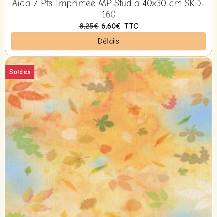
Aïda 7 Pts Imprimée MP Studia 40x30 cm SKD-
160
8,25€
6,60€
TTC
Détails
Soldes