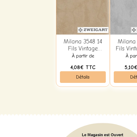
Milana 3548 14
Milana 
Fils Vintage
Fils Vin
Country Mocha
Foncé
À partir de
À par
3009
4,08€
TTC
5,10
Détails
Dét