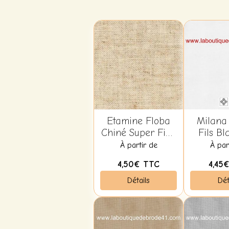
Etamine Floba
Milana 
Chiné Super Fine
Fils Bl
3452 14 Fils 53
À partir de
À par
4,50€
TTC
4,45
Détails
Dét