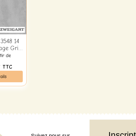
3548 14
tage Gris
 7729
tir de
€
TTC
ails
Inscrip
Suivez nous sur