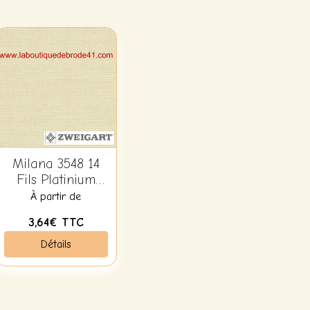
Milana 3548 14
Fils Platinium
(Sable) 770
À partir de
3,64€
TTC
Détails