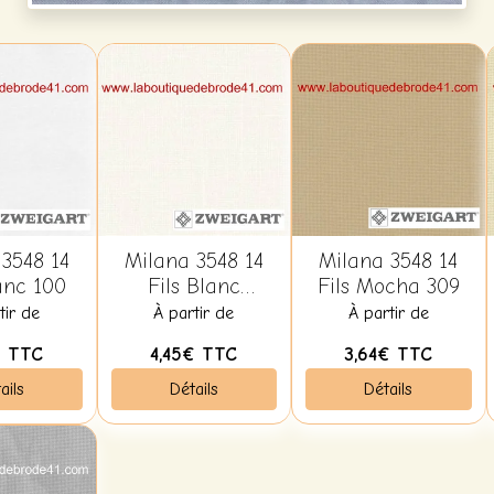
3548 14
Milana 3548 14
Milana 3548 14
anc 100
Fils Blanc
Fils Mocha 309
Antique 101
tir de
À partir de
À partir de
€
TTC
4,45€
TTC
3,64€
TTC
ails
Détails
Détails