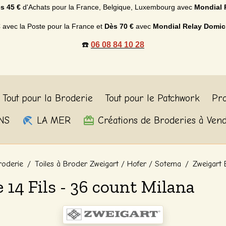
s 45 €
d'Achats p
our la France, Belgique, Luxembourg
avec
Mondial 
€
avec la Poste pour la France et
Dès
70 €
avec
Mondial Relay Domic
☎️
06 08 84 10 28
Tout pour la Broderie
Tout pour le Patchwork
Pro
NS
LA MER
Créations de Broderies à Ven
roderie
Toiles à Broder Zweigart / Hofer / Sotema
Zweigart 
14 Fils - 36 count Milana