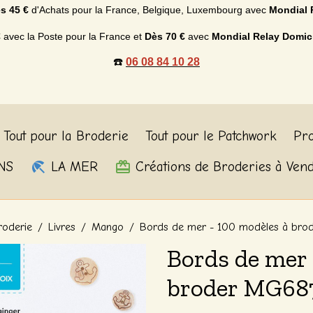
s 45 €
d'Achats p
our la France, Belgique, Luxembourg
avec
Mondial 
€
avec la Poste pour la France et
Dès
70 €
avec
Mondial Relay Domic
☎️
06 08 84 10 28
Tout pour la Broderie
Tout pour le Patchwork
Pro
NS
LA MER
Créations de Broderies à Ven
roderie
Livres
Mango
Bords de mer - 100 modèles à br
Bords de mer 
broder MG68