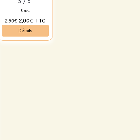
5 / 5
8 avis
2,00€
TTC
2,50€
Détails