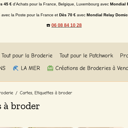
s 45 €
d'Achats p
our la France, Belgique, Luxembourg
avec
Mondial 
€
avec la Poste pour la France et
Dès
70 €
avec
Mondial Relay Domic
☎️
06 08 84 10 28
Tout pour la Broderie
Tout pour le Patchwork
Pro
NS
LA MER
Créations de Broderies à Ven
roderie
Cartes, Etiquettes à broder
s à broder