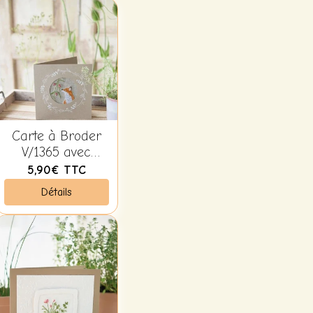
Carte à Broder
V/1365 avec
Enveloppe -
5,90€
TTC
Christiane
Détails
Dahlbeck