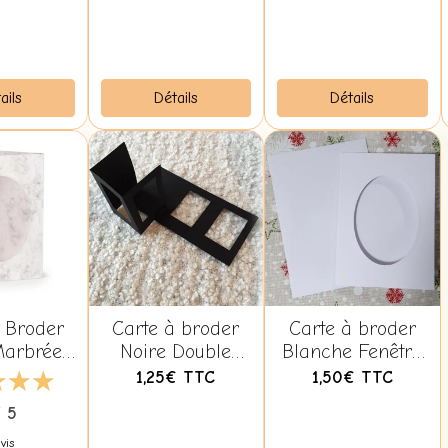
08792.78.81
ails
Détails
Détails
 Broder
Carte à broder
Carte à broder
Marbrée
Noire Double
Blanche Fenêtre
e Ovale
Fenêtre
Ovale
1,25€
TTC
1,50€
TTC
veloppe
Rectangulaire
/ 5
vis