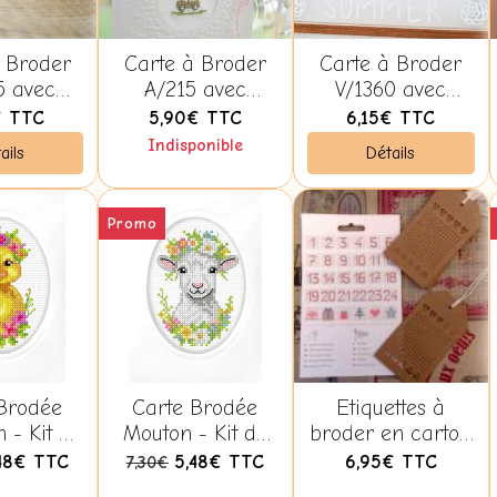
 Broder
Carte à Broder
Carte à Broder
5 avec
A/215 avec
V/1360 avec
oppe -
Enveloppe +
Enveloppe -
€
TTC
5,90€
TTC
6,15€
TTC
tiane
Modèle à Broder
Christiane
Indisponible
ails
Détails
beck
- Christiane
Dahlbeck
Dahlbeck
Promo
Brodée
Carte Brodée
Etiquettes à
 - Kit de
Mouton - Kit de
broder en carton
 Croix -
Point de Croix
Kraft marron
,48€
TTC
5,48€
TTC
6,95€
TTC
7,30€
a SA6328
Orchidéa SA6330
Rico Designs