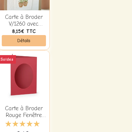
Carte à Broder
V/1260 avec
Enveloppe -
8,15€
TTC
Christiane
Détails
Dahlbeck
Soldes
Carte à Broder
Rouge Fenêtre
Ovale avec
Enveloppe