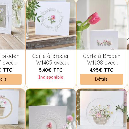
 Broder
Carte à Broder
Carte à Broder
7 avec
V/1405 avec
V/1108 avec
oppe -
Enveloppe -
Enveloppe -
€
TTC
5,40€
TTC
4,95€
TTC
tiane
Christiane
Christiane
Indisponible
ails
Détails
beck
Dahlbeck
Dahlbeck