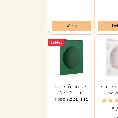
Détails
Dét
Soldes
Carte à Broder
Carte à
Vert Sapin
Grise 
Fenêtre Ovale
Fenêtr
2,00€
TTC
2,50€
avec Enveloppe
avec En
5 
1 a