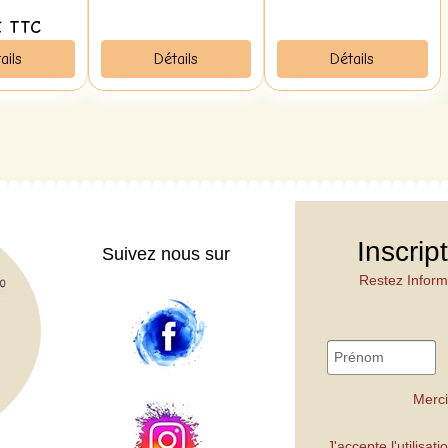
€
TTC
ails
Détails
Détails
Inscrip
Suivez nous sur
Restez Inform
Merci
J'accepte l'utilisa