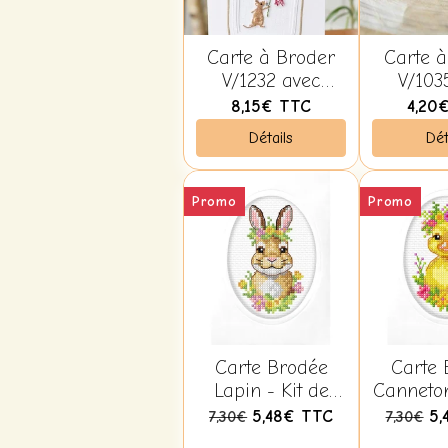
Carte à Broder
Carte à
V/1232 avec
V/103
Enveloppe -
Envel
8,15€
TTC
4,20
Christiane
Chris
Détails
Dét
Dahlbeck
Dahl
Promo
Promo
Carte Brodée
Carte 
Lapin - Kit de
Canneton
Point de Croix -
Point de
5,48€
TTC
5
7,30€
7,30€
Orchidéa SA6329
Orchidé