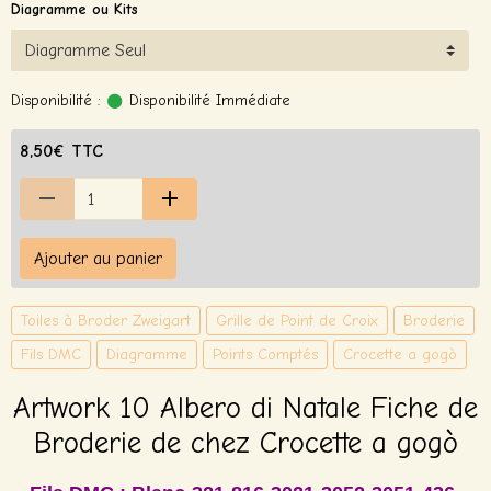
Diagramme ou Kits
Disponibilité :
Disponibilité Immédiate
8,50€ TTC
Ajouter au panier
Toiles à Broder Zweigart
Grille de Point de Croix
Broderie
Fils DMC
Diagramme
Points Comptés
Crocette a gogò
Artwork 10 Albero di Natale Fiche de
Broderie de chez Crocette a gogò