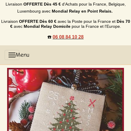
Livraison
OFFERTE
Dès 45 €
d'Achats p
our la France, Belgique,
Luxembourg
avec
Mondial Relay en Point Relais.
Livraison
OFFERTE
Dès 60 €
avec la Poste pour la France et
Dès
70
€
avec
Mondial Relay Domicile
pour la France et l'Europe.
☎️
06 08 84 10 28