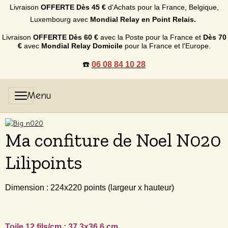
Livraison
OFFERTE
Dès 45 €
d'Achats p
our la France, Belgique,
Luxembourg
avec
Mondial Relay en Point Relais.
Livraison
OFFERTE
Dès 60 €
avec la Poste pour la France et
Dès
70
€
avec
Mondial Relay Domicile
pour la France et l'Europe.
☎️
06 08 84 10 28
Ma confiture de Noel N020
Lilipoints
Dimension : 224x220 points (largeur x hauteur)
Toile 12 fils/cm : 37,3x36,6 cm