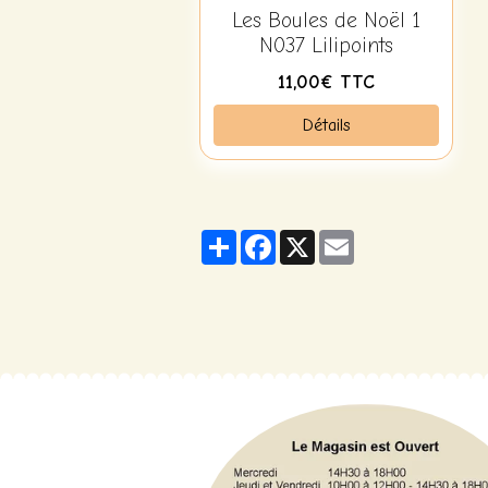
Les Boules de Noël 1
N037 Lilipoints
11,00€ TTC
Détails
Partager
Facebook
X
Email