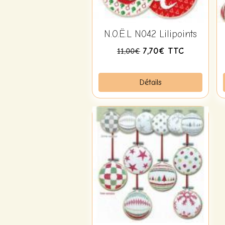
N.O.Ë.L N042 Lilipoints
7,70€ TTC
11,00€
Détails