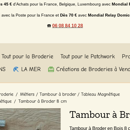
s 45 €
d'Achats p
our la France, Belgique, Luxembourg
avec
Mondial 
€
avec la Poste pour la France et
Dès
70 €
avec
Mondial Relay Domic
☎️
06 08 84 10 28
Tout pour la Broderie
Tout pour le Patchwork
Pro
NS
LA MER
Créations de Broderies à Ven
roderie
Métiers / Tambour à broder / Tableau Magnétique
étique
Tambour à Broder 8 cm
Tambour à Br
Tambour à Broder en Bois 8 