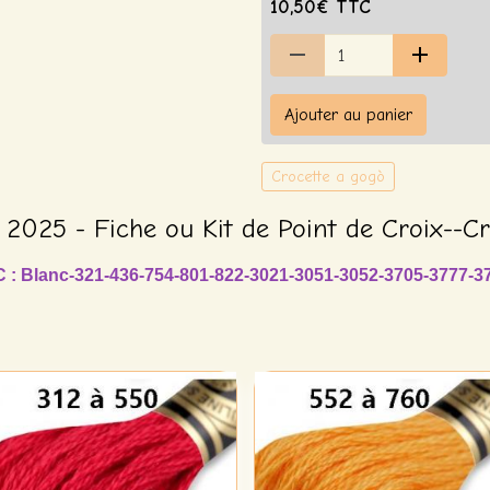
10,50€ TTC
Ajouter au panier
Crocette a gogò
2025 - Fiche ou Kit de Point de Croix--C
C : Blanc-321-436-754-801-822-3021-3051-3052-3705-3777-3