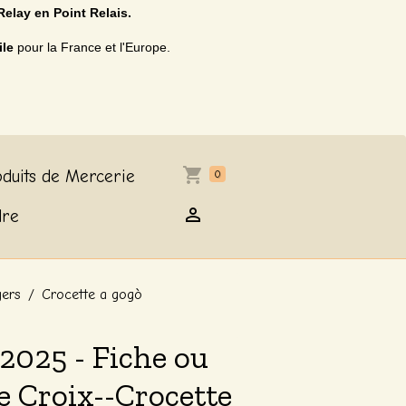
Relay en Point Relais.
ile
pour la France et l'Europe.
duits de Mercerie
0
dre
gers
Crocette a gogò
2025 - Fiche ou
de Croix--Crocette