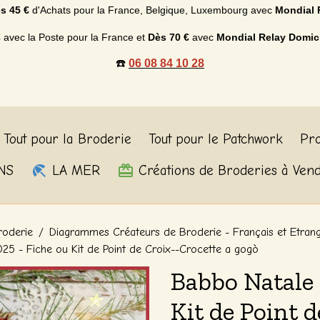
s 45 €
d'Achats p
our la France, Belgique, Luxembourg
avec
Mondial 
€
avec la Poste pour la France et
Dès
70 €
avec
Mondial Relay Domic
☎️
06 08 84 10 28
Tout pour la Broderie
Tout pour le Patchwork
Pro
NS
LA MER
Créations de Broderies à Ven
roderie
Diagrammes Créateurs de Broderie - Français et Etran
25 - Fiche ou Kit de Point de Croix--Crocette a gogò
Babbo Natale 
Kit de Point 