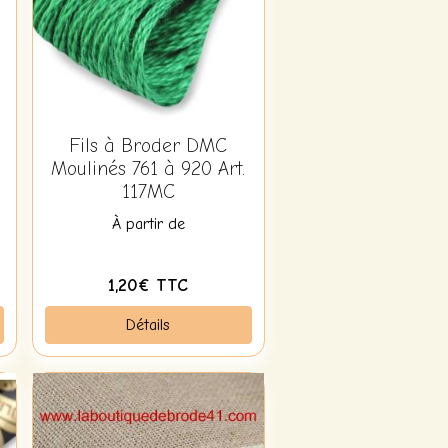
Fils à Broder DMC
Moulinés 761 à 920 Art.
117MC
À partir de
1,20€ TTC
Détails