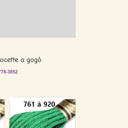
rocette a gogò
778-3852